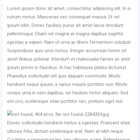
Lorem ipsum dolor sit amet, consectetur adipiscing elit. In in
rutrum metus. Maecenas nec consequat massa. Ut vel
ipsum nibh. Donec facilisis purus sit amet lacus tincidunt
pellentesque. Etiam vel magna at magna dapibus sagittis
egestas a sapien. Nam ut urna ac libero fermentum volutpat.
Suspendisse quis urna metus. Integer accumsan lorem sit
amet finibus pulvinar. Interdum et malesuada fames ac ante
ipsum primis in faucibus. In hac habitasse platea dictumst.
Phasellus sollicitudin elit quis aliquam commodo. Morbi
hendrerit neque ipsum, a varius mauris porttitor non. Morbi
ornare urna in sem dapibus, vel facilisis tortor aliquam. Sed
est orci, scelerisque vitae porttitor nec, pretium eget nisl.
Donec sollicitudin hendrerit metus a egestas. Praesent vitae
ultrices felis, dictum scelerisque erat. Nam at nibh neque.
Curabitur a fermentum leo, nec ultricies quam. Pellentesque